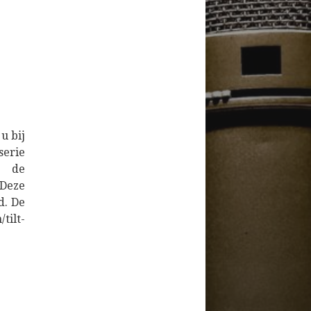
u bij
serie
 de
 Deze
d. De
tilt-