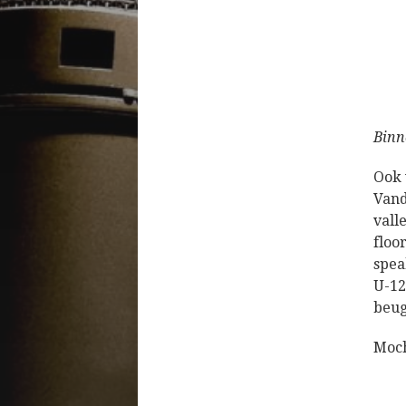
Binn
Ook 
Vand
val
floo
spea
U-12
beug
Moch